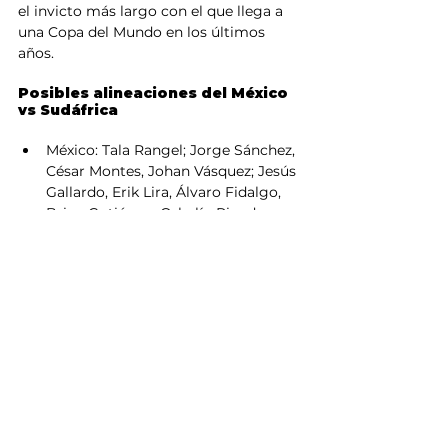
el invicto más largo con el que llega a 
una Copa del Mundo en los últimos 
años.
Posibles alineaciones del México 
vs Sudáfrica
México: Tala Rangel; Jorge Sánchez, 
César Montes, Johan Vásquez; Jesús 
Gallardo, Erik Lira, Álvaro Fidalgo, 
Brian Gutiérrez; Orbelín Pineda, 
Raúl Jiménez y Julián Quiñones.
Sudáfrica: Ricardo Goss; Samukele 
Kabini, Olwethu Makhanya, 
Nkosinathi Sibisi, Thabang 
Matuludi; Thalente Mbatha, 
Sphephelo Sithole; Tshepang 
Moremi, Themba Zwane, Kamogelo 
Sebelebele; Lyle Foster.
Horario y canales de transmisión