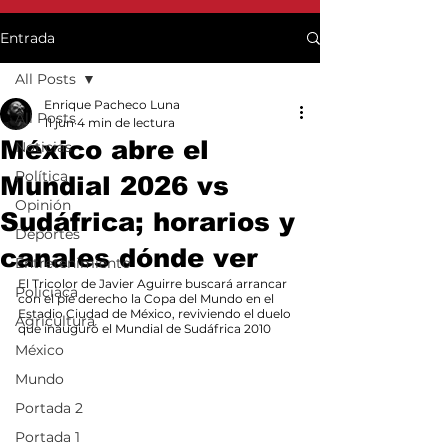
Entrada
All Posts
Enrique Pacheco Luna
All Posts
11 jun
4 min de lectura
México abre el
Noticias
Política
Mundial 2026 vs
Opinión
Sudáfrica; horarios y
Deportes
canales dónde ver
Entretenimiento
El Tricolor de Javier Aguirre buscará arrancar 
Policiaca
con el pie derecho la Copa del Mundo en el 
Estadio Ciudad de México, reviviendo el duelo 
Agricultura
que inauguró el Mundial de Sudáfrica 2010
México
Mundo
Portada 2
Portada 1