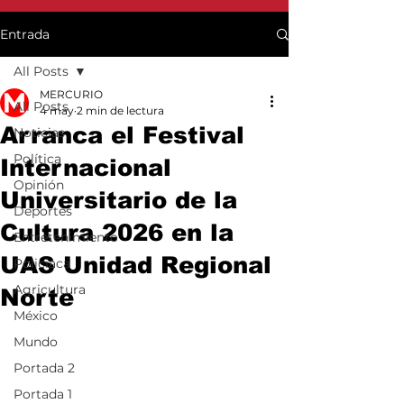
Entrada
All Posts
MERCURIO
All Posts
4 may
2 min de lectura
Arranca el Festival
Noticias
Política
Internacional
Opinión
Universitario de la
Deportes
Cultura 2026 en la
Entretenimiento
UAS Unidad Regional
Policiaca
Agricultura
Norte
México
Mundo
Portada 2
Portada 1