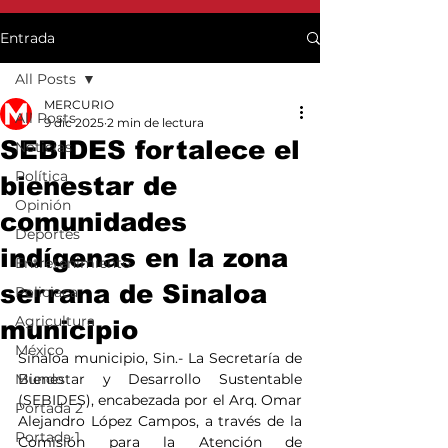
Entrada
All Posts
MERCURIO
All Posts
9 dic 2025
2 min de lectura
SEBIDES fortalece el
Noticias
Política
bienestar de
Opinión
comunidades
Deportes
indígenas en la zona
Entretenimiento
serrana de Sinaloa
Policiaca
Agricultura
municipio
México
Sinaloa municipio, Sin.- La Secretaría de 
Mundo
Bienestar y Desarrollo Sustentable 
(SEBIDES), encabezada por el Arq. Omar 
Portada 2
Alejandro López Campos, a través de la 
Portada 1
Comisión para la Atención de 