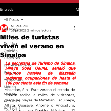
Entrada
All Posts
MERCURIO
All Posts
26 jul 2025
2 min de lectura
Miles de turistas
Noticias
Política
viven el verano en
Opinión
Sinaloa
Deportes
La secretaria de Turismo de Sinaloa, 
Entretenimiento
Mireya Sosa Osuna, señaló que 
Policiaca
algunos hoteles de Mazatlán 
registran ocupaciones de hasta el 
Agricultura
100 por ciento este fin de semana
México
Mazatlán, Sin.- Este verano el estado de 
Mundo
Sinaloa recibe a miles de visitantes, 
desde las playas de Mazatlán, Escuinapa, 
Portada 2
Altata, Guasave, Ahome o Angostura, 
Portada 1
hasta sus cinco Pueblos Mágicos y 12 