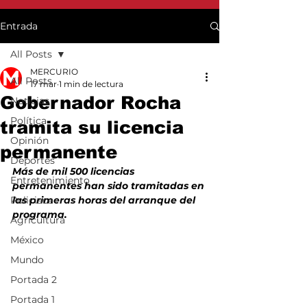
Entrada
All Posts
MERCURIO
All Posts
17 mar
1 min de lectura
Gobernador Rocha
Noticias
Política
tramita su licencia
Opinión
permanente
Deportes
Más de mil 500 licencias 
Entretenimiento
permanentes han sido tramitadas en 
Policiaca
las primeras horas del arranque del 
programa.
Agricultura
México
Mundo
Portada 2
Portada 1