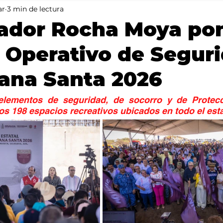
ar
3 min de lectura
Mundo
Portada 2
Portada 1
Clima
ador Rocha Moya po
 Operativo de Segur
ana Santa 2026
lementos de seguridad, de socorro y de Protecci
os 198 espacios recreativos ubicados en todo el est