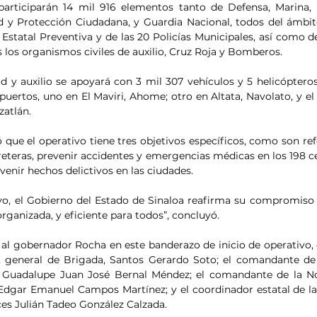
articiparán 14 mil 916 elementos tanto de Defensa, Marina, G
d y Protección Ciudadana, y Guardia Nacional, todos del ámbito
Estatal Preventiva y de las 20 Policías Municipales, así como del
s los organismos civiles de auxilio, Cruz Roja y Bomberos.
d y auxilio se apoyará con 3 mil 307 vehículos y 5 helicópteros
ipuertos, uno en El Maviri, Ahome; otro en Altata, Navolato, y el
atlán.
ó que el operativo tiene tres objetivos específicos, como son ref
reteras, prevenir accidentes y emergencias médicas en los 198 ce
revenir hechos delictivos en las ciudades.
vo, el Gobierno del Estado de Sinaloa reafirma su compromiso 
ganizada, y eficiente para todos”, concluyó.
 gobernador Rocha en este banderazo de inicio de operativo, 
, general de Brigada, Santos Gerardo Soto; el comandante de 
te Guadalupe Juan José Bernal Méndez; el comandante de la N
, Edgar Emanuel Campos Martínez; y el coordinador estatal de la
ices Julián Tadeo González Calzada.