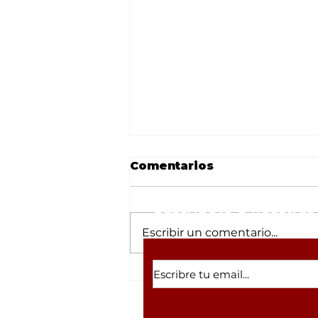
Comentarios
Suscríbete a nuestras 
Escribir un comentario...
César Gastélum y la
lista de 'influencers'
asesinados en Sinaloa