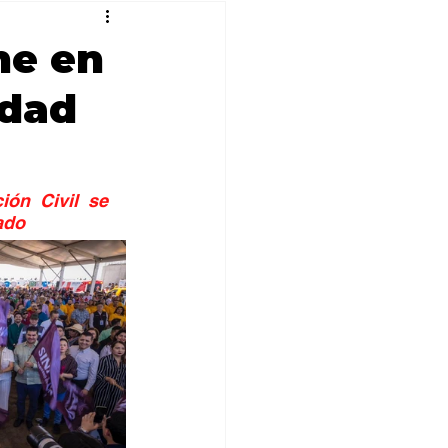
ne en
idad
ón Civil se 
ado