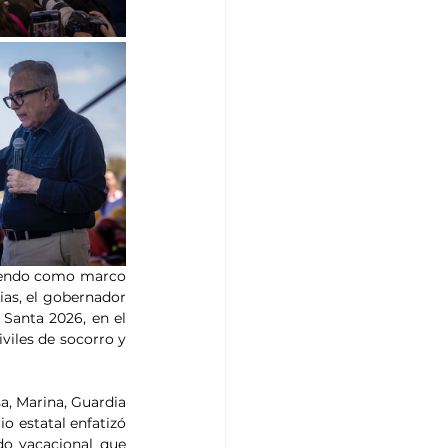
niendo como marco 
ias, el gobernador 
anta 2026, en el 
iles de socorro y 
, Marina, Guardia 
o estatal enfatizó 
do vacacional que 