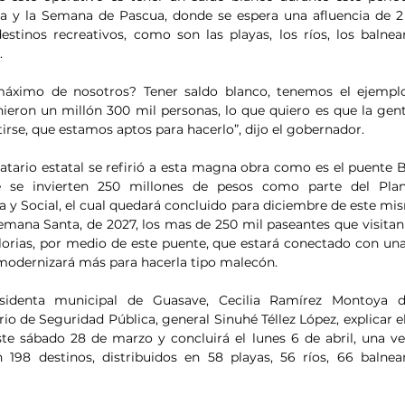
a y la Semana de Pascua, donde se espera una afluencia de 2 
stinos recreativos, como son las playas, los ríos, los balnear
.
 máximo de nosotros? Tener saldo blanco, tenemos el ejemplo
ieron un millón 300 mil personas, lo que quiero es que la gent
tirse, que estamos aptos para hacerlo”, dijo el gobernador.
atario estatal se refirió a esta magna obra como es el puente Be
e se invierten 250 millones de pesos como parte del Plan
y Social, el cual quedará concluido para diciembre de este mis
emana Santa, de 2027, los mas de 250 mil paseantes que visitan 
lorias, por medio de este puente, que estará conectado con una 
 modernizará más para hacerla tipo malecón.
identa municipal de Guasave, Cecilia Ramírez Montoya dio
io de Seguridad Pública, general Sinuhé Téllez López, explicar el
e sábado 28 de marzo y concluirá el lunes 6 de abril, una ve
98 destinos, distribuidos en 58 playas, 56 ríos, 66 balneari