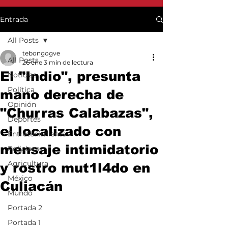
Entrada
All Posts
tebongogve
All Posts
26 ene
3 min de lectura
El "Indio", presunta
Noticias
Política
mano derecha de
Opinión
"Churras Calabazas",
Deportes
el localizado con
Entretenimiento
mensaje intimidatorio
Policiaca
Agricultura
y rostro mut1l4do en
México
Culiacán
Mundo
Portada 2
Portada 1