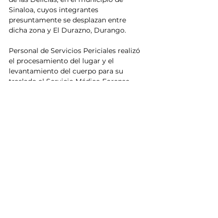
Sinaloa, cuyos integrantes 
presuntamente se desplazan entre 
dicha zona y El Durazno, Durango.
Personal de Servicios Periciales realizó 
el procesamiento del lugar y el 
levantamiento del cuerpo para su 
traslado al Servicio Médico Forense, 
donde se llevarán a cabo los estudios 
correspondientes. La Fiscalía General 
del Estado informó que será a través de 
las investigaciones oficiales como se 
confirme plenamente la identidad de la 
víctima, el móvil del crimen y la 
procedencia del mensaje localizado en 
el sitio.
El caso quedó integrado como 
homicidio doloso y se mantiene bajo 
investigación.