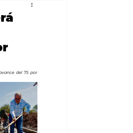
erá
or
avance del 75 por 