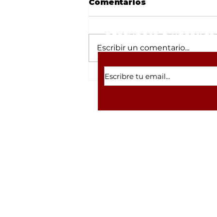
Comentarios
Suscríbete a nuestras 
Escribir un comentario...
Desmantelan refugio
canino en Tulipanes
tras robo; el lugar
arrastraba la sombra de
un megafraude con
criptomonedas
Volver a inicio