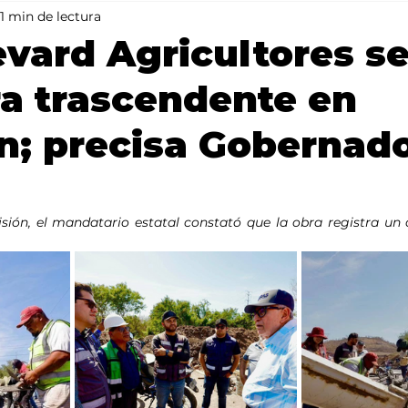
1 min de lectura
Mundo
Portada 2
Portada 1
Clima
evard Agricultores s
a trascendente en
n; precisa Gobernad
isión, el mandatario estatal constató que la obra registra un 