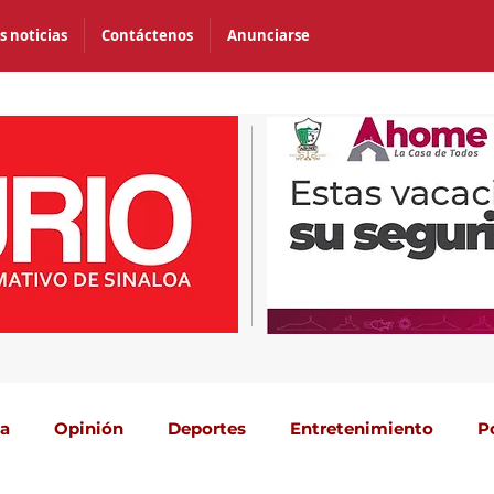
s noticias
Contáctenos
Anunciarse
ca
Opinión
Deportes
Entretenimiento
P