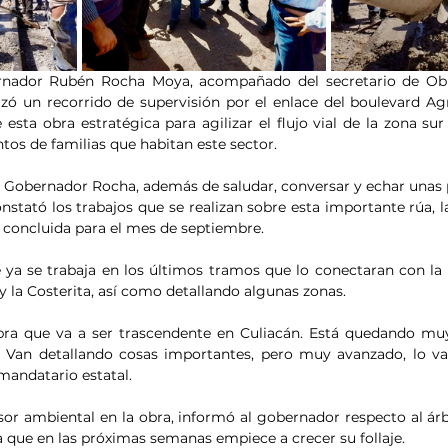
bernador Rubén Rocha Moya, acompañado del secretario de Obra
ó un recorrido de supervisión por el enlace del boulevard Agri
 esta obra estratégica para agilizar el flujo vial de la zona sur 
ntos de familias que habitan este sector.
l Gobernador Rocha, además de saludar, conversar y echar unas 
nstató los trabajos que se realizan sobre esta importante rúa, l
 concluida para el mes de septiembre.
ya se trabaja en los últimos tramos que lo conectaran con la 
y la Costerita, así como detallando algunas zonas.
ra que va a ser trascendente en Culiacán. Está quedando muy 
l. Van detallando cosas importantes, pero muy avanzado, lo v
 mandatario estatal.
isor ambiental en la obra, informó al gobernador respecto al árb
 que en las próximas semanas empiece a crecer su follaje.