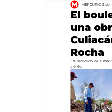
MERCURIO
2 abr
Agricultura
México
El boul
una obr
Culiacá
Rocha
En recorrido de superv
ciento.