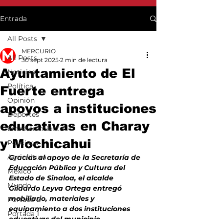
Entrada
All Posts
MERCURIO
All Posts
30 sept 2025
2 min de lectura
Ayuntamiento de El
Noticias
Política
Fuerte entrega
Opinión
apoyos a instituciones
Deportes
educativas en Charay
Entretenimiento
y Mochicahui
Policiaca
Agricultura
Gracias al apoyo de la Secretaría de 
Educación Pública y Cultura del 
México
Estado de Sinaloa, el alcalde 
Mundo
Gildardo Leyva Ortega entregó 
mobiliario, materiales y 
Portada 2
equipamiento a dos instituciones 
Portada 1