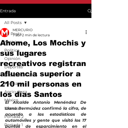
Entrada
All Posts
MERCURIO
All Posts
7 abr
2 min de lectura
Ahome, Los Mochis y
Noticias
Política
sus lugares
Opinión
recreativos registran
Deportes
afluencia superior a
Entretenimiento
210 mil personas en
Policiaca
Agricultura
los días Santos
México
El Alcalde Antonio Menéndez De 
Mundo
Llano Bermúdez confirmó la cifra, de 
acuerdo a las estadísticas de 
Portada 2
automóviles y gente que visitó los 17 
Portada 1
puntos de esparcimiento en el 