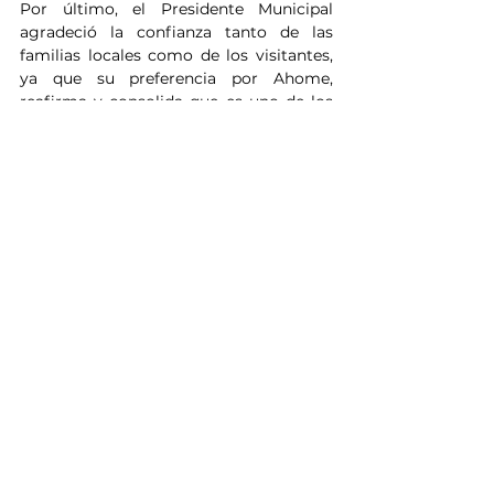
Por último, el Presidente Municipal 
agradeció la confianza tanto de las 
familias locales como de los visitantes, 
ya que su preferencia por Ahome, 
reafirma y consolida que es uno de los 
lugares más seguros y atractivos en la 
región y el país.
Noticias
Ver todo
Entradas relacionadas