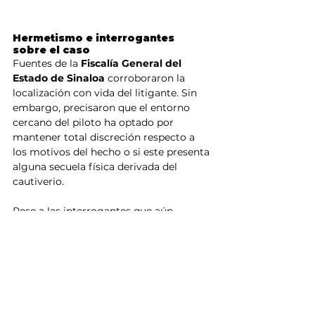
Hermetismo e interrogantes 
sobre el caso
Fuentes de la 
Fiscalía General del 
Estado de Sinaloa
 corroboraron la 
localización con vida del litigante. Sin 
embargo, precisaron que el entorno 
cercano del piloto ha optado por 
mantener total discreción respecto a 
los motivos del hecho o si este presenta 
alguna secuela física derivada del 
cautiverio.
Pese a las interrogantes que aún 
rodean el incidente, el regreso de 
Francisco Javier Ibarra cierra un ciclo 
de incertidumbre que mantuvo en vilo 
a la sociedad civil y al gremio 
profesional de la región durante más de 
una semana.
Sinaloa
Ahome
Los Mochis