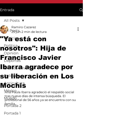
Entrada
All Posts
Ramiro Cazarez
All Posts
25 jun
2 min de lectura
"Ya está con
Noticias
Política
nosotros": Hija de
Opinión
Francisco Javier
Deportes
Ibarra agradece por
Entretenimiento
su liberación en Los
Policiaca
Agricultura
Mochis
México
Ana Paula Ibarra agradeció el respaldo social 
tras nueve días de intensa búsqueda. El 
Mundo
profesional de 56 años ya se encuentra con su 
familia.
Portada 2
Portada 1