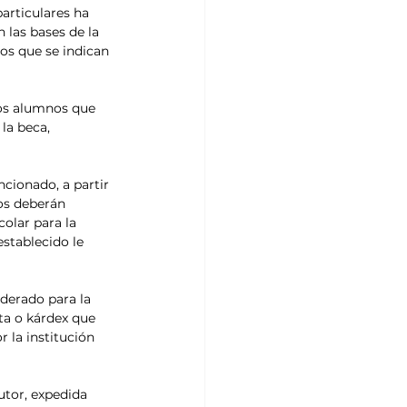
articulares ha 
 las bases de la 
os que se indican 
los alumnos que 
la beca, 
cionado, a partir 
os deberán 
olar para la 
stablecido le 
derado para la 
ta o kárdex que 
 la institución 
utor, expedida 