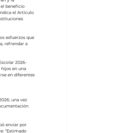
án y la 
el beneficio 
ndica el Artículo 
stituciones 
los esfuerzos que 
, refrendar a 
Escolar 2026-
 hijos en una 
rse en diferentes 
2026; una vez 
 documentación 
bó enviar por 
ve: “Estimado 