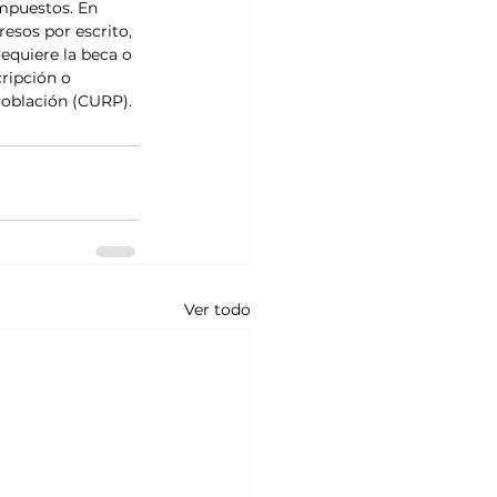
mpuestos. En 
esos por escrito, 
requiere la beca o 
ripción o 
 Población (CURP).
Ver todo