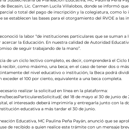
 a la Subsecretaria de Planeación Educativa, MC Paulina Peña Pay
de Becasin, Lic. Carmen Lucila Villalobos, donde se informó que 
parcial o total del pago de inscripción y la colegiatura, como lo i
ue se establecen las bases para el otorgamiento del RVOE a las in
reconoció la labor “de instituciones particulares que se suman a 
r acercar la Educación. En nuestra calidad de Autoridad Educativa
miso de seguir trabajando de la mano”.
cia de un ciclo lectivo completo, es decir, comprenderá el Ciclo 
á recibir, como máximo, una beca; en el caso de tener dos o más
stintamente del nivel educativo o institución, la Beca podrá dividi
in exceder el 100 por ciento, equivalente a una beca completa.
esario realizar la solicitud en línea en la plataforma: 
mx/becasParticularesSolicitud/, del 18 de mayo al 30 de junio de 
igital, el interesado deberá imprimirla y entregarla junto con la
institución educativa a más tardar el 30 de junio. 
aneación Educativa, MC Paulina Peña Payán, anunció que se apro
cuse de recibido a quien realice este trámite con un mensaje bre