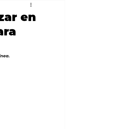
zar en
ara
ínea.