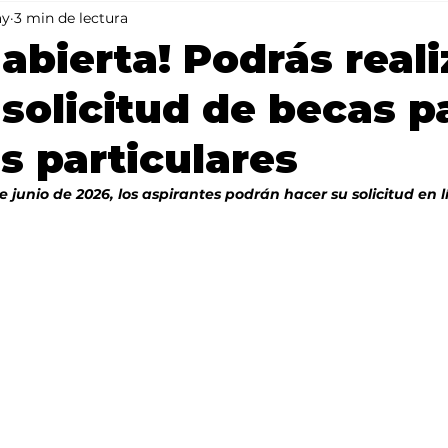
ay
3 min de lectura
Mundo
Portada 2
Portada 1
Clima
 abierta! Podrás reali
a solicitud de becas p
s particulares
e junio de 2026, los aspirantes podrán hacer su solicitud en l