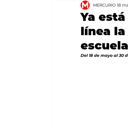
MERCURIO
18 m
Agricultura
México
Ya está
línea l
escuela
Del 18 de mayo al 30 d