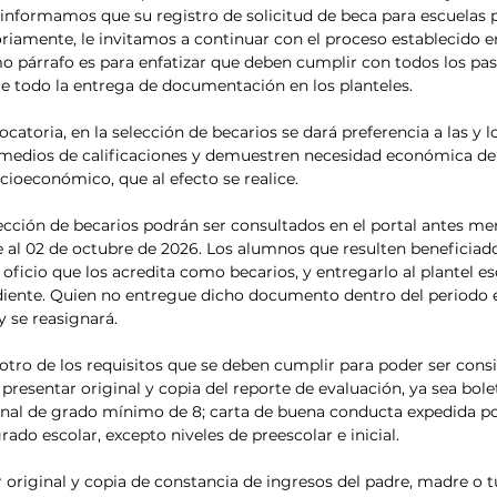
 informamos que su registro de solicitud de beca para escuelas p
oriamente, le invitamos a continuar con el proceso establecido en
mo párrafo es para enfatizar que deben cumplir con todos los pas
re todo la entrega de documentación en los planteles.
catoria, en la selección de becarios se dará preferencia a las y 
medios de calificaciones y demuestren necesidad económica de 
cioeconómico, que al efecto se realice.
lección de becarios podrán ser consultados en el portal antes men
e al 02 de octubre de 2026. Los alumnos que resulten beneficiad
oficio que los acredita como becarios, y entregarlo al plantel esc
iente. Quien no entregue dicho documento dentro del periodo e
y se reasignará.
 otro de los requisitos que se deben cumplir para poder ser consi
presentar original y copia del reporte de evaluación, ya sea bole
nal de grado mínimo de 8; carta de buena conducta expedida por
ado escolar, excepto niveles de preescolar e inicial.
original y copia de constancia de ingresos del padre, madre o t