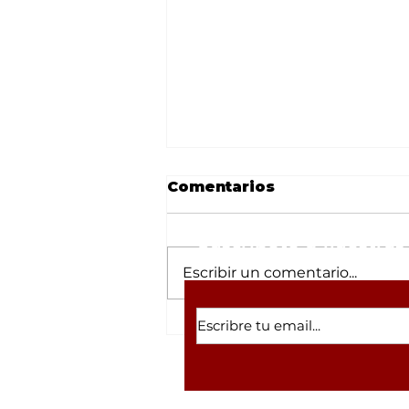
Comentarios
Suscríbete a nuestras 
Escribir un comentario...
César Gastélum y la
lista de 'influencers'
asesinados en Sinaloa
por supuestos vínculos
con el narco