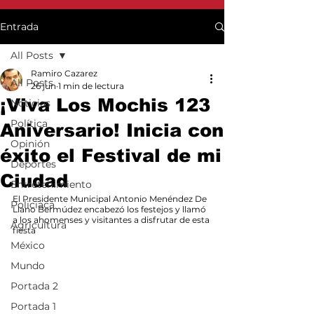
Entrada
All Posts
Ramiro Cazarez
All Posts
26 jun
1 min de lectura
¡Viva Los Mochis 123
Noticias
Política
Aniversario! Inicia con
Opinión
éxito el Festival de mi
Deportes
Ciudad
Entretenimiento
El Presidente Municipal Antonio Menéndez De 
Policiaca
Llano Bermúdez encabezó los festejos y llamó 
a los ahomenses y visitantes a disfrutar de esta 
Agricultura
fiesta
México
Mundo
Portada 2
Portada 1