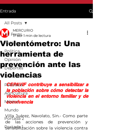
Entrada
All Posts
MERCURIO
All Posts
17 abr
1 min de lectura
Violentómetro: Una
Noticias
Política
herramienta de
Opinión
prevención ante las
Deportes
violencias
Entretenimiento
CEPAVIF contribuye a sensibilizar a 
Policiaca
la población sobre cómo detectar la 
Agricultura
violencia en el entorno familiar y de 
México
convivencia
Mundo
Villa Juárez, Navolato, Sin.- Como parte 
Portada 2
de las acciones de prevención y 
Portada 1
sensibilización sobre la violencia contra 