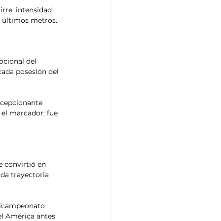
rre: intensidad 
os últimos metros.
cional del 
cada posesión del 
ecepcionante 
el marcador: fue 
 convirtió en 
da trayectoria 
 bicampeonato 
el América antes 