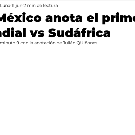
 Luna
11 jun
2 min de lectura
Mundo
Portada 2
Portada 1
Clima
México anota el prim
dial vs Sudáfrica
 minuto 9 con la anotación de Julián QUiñones