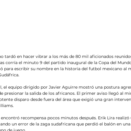
o tardó en hacer vibrar a los más de 80 mil aficionados reunidos
as corría el minuto 9 del partido inaugural de la Copa del Mund
ó para escribir su nombre en la historia del futbol mexicano al 
Sudáfrica.
al, el equipo dirigido por Javier Aguirre mostró una postura agre
de presionar la salida de los africanos. El primer aviso llegó al m
tente disparo desde fuera del área que exigió una gran interven
lliams.
 encontró recompensa pocos minutos después. Erik Lira realizó u
ocando un error de la zaga sudafricana que perdió el balón en una
no de juego.