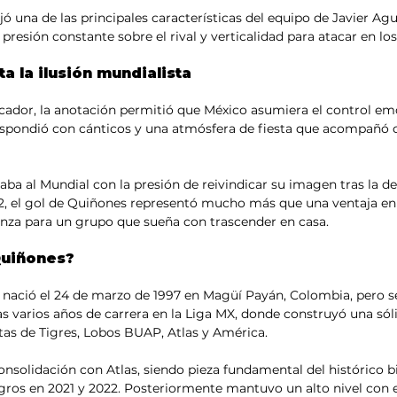
ó una de las principales características del equipo de Javier Agui
 presión constante sobre el rival y verticalidad para atacar en l
a la ilusión mundialista
ador, la anotación permitió que México asumiera el control emo
respondió con cánticos y una atmósfera de fiesta que acompañó 
aba al Mundial con la presión de reivindicar su imagen tras la d
2, el gol de Quiñones representó mucho más que una ventaja en 
anza para un grupo que sueña con trascender en casa.
Quiñones?
nació el 24 de marzo de 1997 en Magüí Payán, Colombia, pero se
 varios años de carrera en la Liga MX, donde construyó una sóli
as de Tigres, Lobos BUAP, Atlas y América.
consolidación con Atlas, siendo pieza fundamental del histórico
gros en 2021 y 2022. Posteriormente mantuvo un alto nivel con 