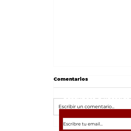
Comentarios
Suscríbete a nuestras 
Escribir un comentario...
Alejandro Fernández
pone la piel 'chinita' en