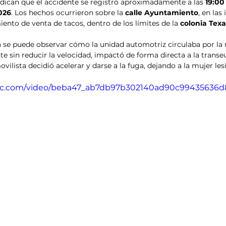
indican que el accidente se registró aproximadamente a las 
19:00
026
. Los hechos ocurrieron sobre la 
calle Ayuntamiento
, en las
ento de venta de tacos, dentro de los límites de la 
colonia Texa
ia se puede observar cómo la unidad automotriz circulaba por l
e sin reducir la velocidad, impactó de forma directa a la transeú
vilista decidió acelerar y darse a la fuga, dejando a la mujer les
tatic.com/video/beba47_ab7db97b302140ad90c99435636