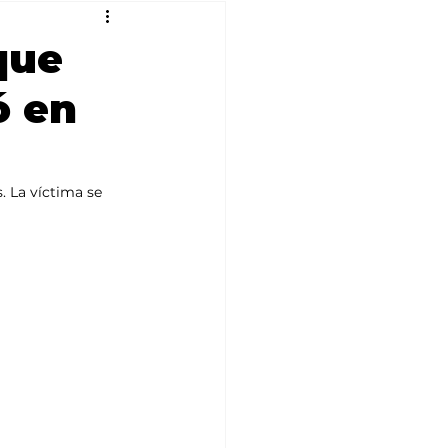
que
ó en
. La víctima se 