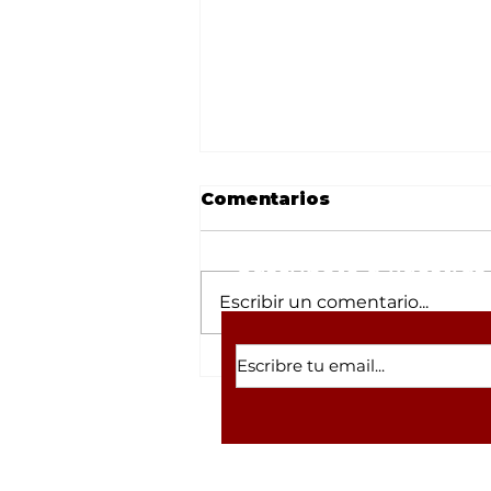
Comentarios
Suscríbete a nuestras 
Escribir un comentario...
Huachicol y despojo
ambiental: Las dos
"lozas" que sepultan la
candidatura de
Vicente Pico