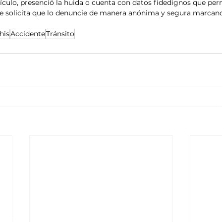
ículo, presenció la huida o cuenta con datos fidedignos que perm
e solicita que lo denuncie de manera anónima y segura marcando
his
Accidente
Tránsito