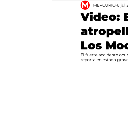
MERCURIO
6 jul
Agricultura
México
Video: 
atropel
Los Mo
El fuerte accidente ocur
reporta en estado grave 