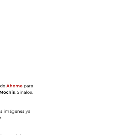
de 
Ahome
para 
 Mochis
, Sinaloa. 
as imágenes ya 
r.