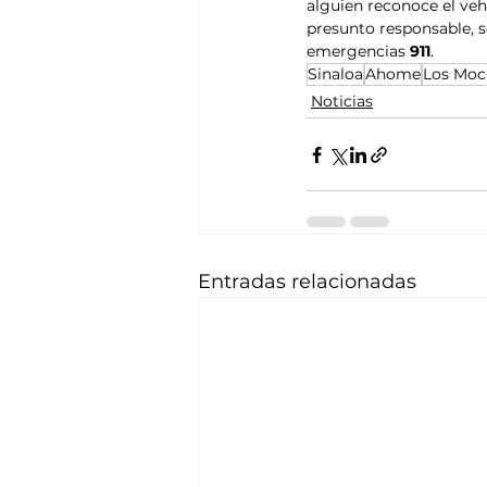
alguien reconoce el veh
presunto responsable, s
emergencias 
911
.
Sinaloa
Ahome
Los Moc
Noticias
Entradas relacionadas