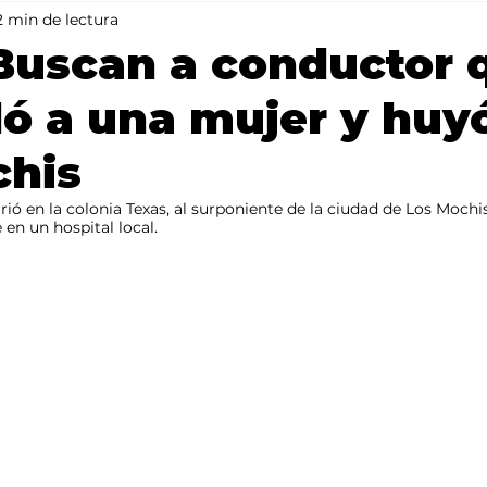
2 min de lectura
Mundo
Portada 2
Portada 1
Clima
Buscan a conductor 
ló a una mujer y huy
chis
rió en la colonia Texas, al surponiente de la ciudad de Los Mochis
en un hospital local.