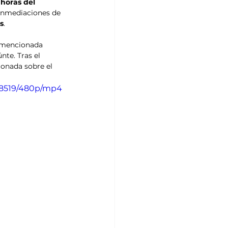
 horas del 
 inmediaciones de 
s
.
a mencionada 
nte. Tras el 
ionada sobre el 
d8519/480p/mp4