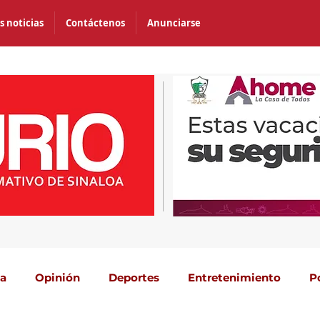
s noticias
Contáctenos
Anunciarse
ca
Opinión
Deportes
Entretenimiento
P