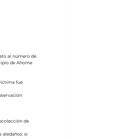
iato al número de 
icipio de Ahome 
víctima fue 
bservación 
recolección de 
 aledaños: si 