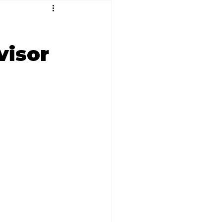
é
visor