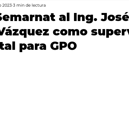
b 2023
3 min de lectura
Mundo
Portada 2
Portada 1
Clima
Semarnat al Ing. Jos
 Vázquez como super
tal para GPO