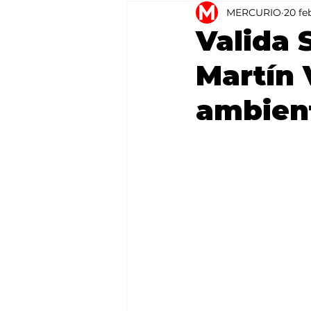
MERCURIO
20 fe
Agricultura
México
Valida 
Martín
ambien