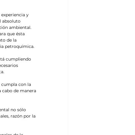
experiencia y 
l absoluto 
tión ambiental.
ra que ésta 
to de la 
ria petroquímica.
stá cumpliendo 
ecesarios 
a.
a cumpla con la 
 a cabo de manera 
ntal no sólo 
les, razón por la 
nales de la 