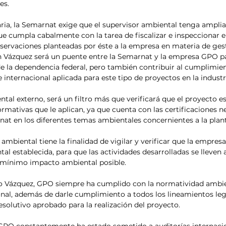
es.
a, la Semarnat exige que el supervisor ambiental tenga amplia 
e cumpla cabalmente con la tarea de fiscalizar e inspeccionar e
servaciones planteadas por éste a la empresa en materia de ges
n Vázquez será un puente entre la Semarnat y la empresa GPO pa
de la dependencia federal, pero también contribuir al cumplimien
 internacional aplicada para este tipo de proyectos en la indust
al externo, será un filtro más que verificará que el proyecto e
ormativas que le aplican, ya que cuenta con las certificaciones n
at en los diferentes temas ambientales concernientes a la plant
 ambiental tiene la finalidad de vigilar y verificar que la empres
l establecida, para que las actividades desarrolladas se lleven
l mínimo impacto ambiental posible.
ro Vázquez, GPO siempre ha cumplido con la normatividad ambie
onal, además de darle cumplimiento a todos los lineamientos lega
esolutivo aprobado para la realización del proyecto.
GPO constantemente ha estado sometido a auditorías internacio