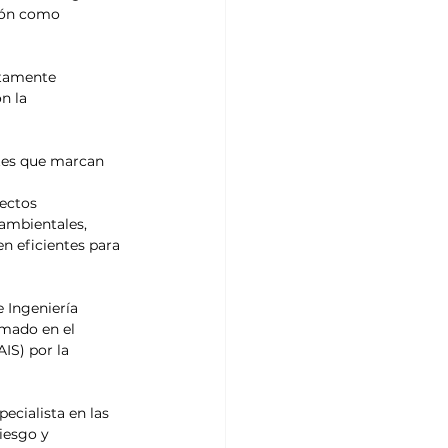
ción como 
ltamente 
n la 
tes que marcan 
ectos 
 ambientales, 
n eficientes para 
 Ingeniería 
omado en el 
IS) por la 
cialista en las 
iesgo y 