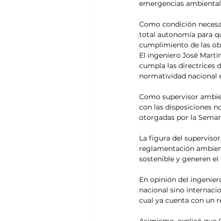
emergencias ambiental
Como condición necesari
total autonomía para qu
cumplimiento de las ob
El ingeniero José Martí
cumpla las directrices 
normatividad nacional e
Como supervisor ambient
con las disposiciones n
otorgadas por la Semarn
La figura del supervisor
reglamentación ambienta
sostenible y generen e
En opinión del ingenie
nacional sino internaci
cual ya cuenta con un r
Asimismo, explicó que 