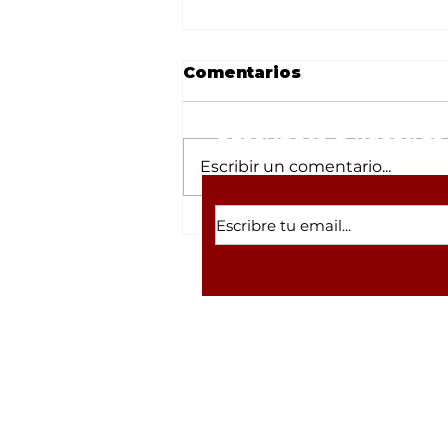
Comentarios
Suscríbete a nuestras 
Escribir un comentario...
Realizará Antorcha
conferencia: “100 años
con Fidel Castro:
vigencia de su obra y
pensamiento”