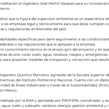
acreditación al ingeniero José Martín Vázquez para su incorpora
terno.
plicó que la figura del supervisor ambiental es un especialista a
r a las empresas legal y técnicamente para que éstas cumplan co
cas y regulaciones ambientales del país.
abilidades específicas para darle seguimiento a las condicionan
ederales o las regulaciones que le apliquen a la empresa.
o conocimiento técnico en el propio giro del proyecto y en asp
ias de aire, ruido, suelo, agua, residuos, riesgos y emergencias
ros, para proponer medidas de mitigación y corrección que resulte
Ingeniero Químico Petrolero, egresado de la Escuela Superior de
tractivas del Instituto Politécnico Nacional. Cuenta con un dipl
dad de Áreas Industriales a través de la Sustentabilidad, (ProCA
en México.
reditado por la EMA y aprobado por PROFEPA, coordinador y espe
, agua, suelo y subsuelo, residuos, energía, gestión ambiental y r