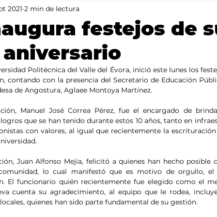
pt 2021
2 min de lectura
Mundo
Portada 2
Portada 1
Clima
augura festejos de s
aniversario
ersidad Politécnica del Valle del Évora, inició este lunes los fest
n, contando con la presencia del Secretario de Educación Públic
ldesa de Angostura, Aglaee Montoya Martínez.
ución, Manuel José Correa Pérez, fue el encargado de brindar
 logros que se han tenido durante estos 10 años, tanto en infrae
nistas con valores, al igual que recientemente la escrituración 
niversidad.
ión, Juan Alfonso Mejía, felicitó a quienes han hecho posible co
comunidad, lo cual manifestó que es motivo de orgullo, el 
n. El funcionario quién recientemente fue elegido como el mej
va cuenta su agradecimiento, al equipo que le rodea, incluye
locales, quienes han sido parte fundamental de su gestión.