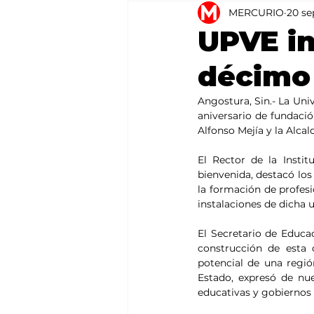
MERCURIO
20 se
Agricultura
México
UPVE in
décimo 
Angostura, Sin.- La Univ
aniversario de fundació
Alfonso Mejía y la Alca
El Rector de la Instit
bienvenida, destacó los
la formación de profesio
instalaciones de dicha u
El Secretario de Educac
construcción de esta 
potencial de una regió
Estado, expresó de nue
educativas y gobiernos 