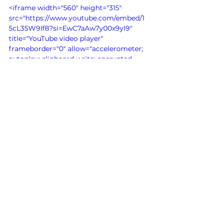
<iframe width="560" height="315" 
src="https://www.youtube.com/embed/1
5cL35W9If8?si=EwC7aAw7y00x9yl9" 
title="YouTube video player" 
frameborder="0" allow="accelerometer; 
autoplay; clipboard-write; encrypted-
media; gyroscope; picture-in-picture; 
web-share" referrerpolicy="strict-origin-
when-cross-origin" allowfullscreen>
Sinaloa
UAS
</iframe>
Universidad Autónoma de Sinaloa
Culiacán
Ver todo
Entradas relacionadas