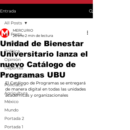
Entrada
All Posts
MERCURIO
All Posts
26 ene
2 min de lectura
Unidad de Bienestar
Noticias
Política
Universitario lanza el
Opinión
nuevo Catálogo de
Deportes
Programas UBU
Entretenimiento
El Catálogo de Programas se entregará 
Policiaca
de manera digital en todas las unidades 
Agricultura
académicas y organizacionales
México
Mundo
Portada 2
Portada 1