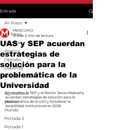
Entrada
All Posts
MERCURIO
All Posts
12 mar
2 min de lectura
UAS y SEP acuerdan
Noticias
Política
estrategias de
Opinión
solución para la
Deportes
problemática de la
Entretenimiento
Universidad
Policiaca
Agricultura
En reunión, la SEP y el Rector Jesús Madueña 
acuerdan estrategias de solución para la 
México
problemática de la UAS y fortalecer la 
estabilidad institucional en 2026
Mundo
Portada 2
Portada 1