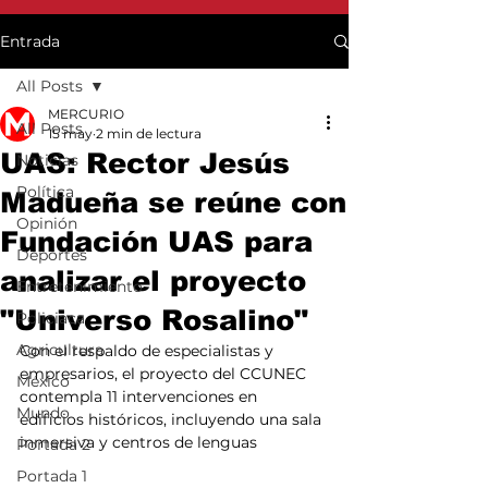
Entrada
All Posts
MERCURIO
All Posts
15 may
2 min de lectura
UAS: Rector Jesús
Noticias
Política
Madueña se reúne con
Opinión
Fundación UAS para
Deportes
analizar el proyecto
Entretenimiento
"Universo Rosalino"
Policiaca
Agricultura
Con el respaldo de especialistas y 
empresarios, el proyecto del CCUNEC 
México
contempla 11 intervenciones en 
Mundo
edificios históricos, incluyendo una sala 
inmersiva y centros de lenguas
Portada 2
Portada 1