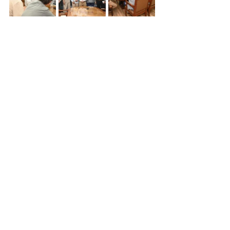
UAS
Universidad Autónoma de Sinaloa
Jesús Madueña
Noticias
Ver todo
Entradas relacionadas