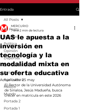
Entrada
All Posts
MERCURIO
All Posts
7 ene
2 min de lectura
UAS le apuesta a la
Noticias
Política
inversión en
Opinión
tecnología y la
Deportes
modalidad mixta en
Entretenimiento
su oferta educativa
Policiaca
Agricultura
Actualizado:
25 may
El Rector de la Universidad Autónoma 
México
de Sinaloa, Jesús Madueña, busca 
Mundo
crecer en matrícula en este 2026
Portada 2
Portada 1