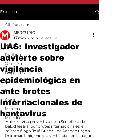
Entrada
All Posts
MERCURIO
All Posts
13 may
2 min de lectura
UAS: Investigador
Noticias
Política
advierte sobre
Opinión
vigilancia
Deportes
epidemiológica en
Entretenimiento
ante brotes
Policiaca
Agricultura
internacionales de
México
hantavirus
Mundo
Ante el aviso preventivo de la Secretaría de 
Portada 2
Salud federal por brotes internacionales, el 
microbiólogo José Guadalupe Rendón urge a 
Portada 1
extremar la higiene y la ventilación en el hogar