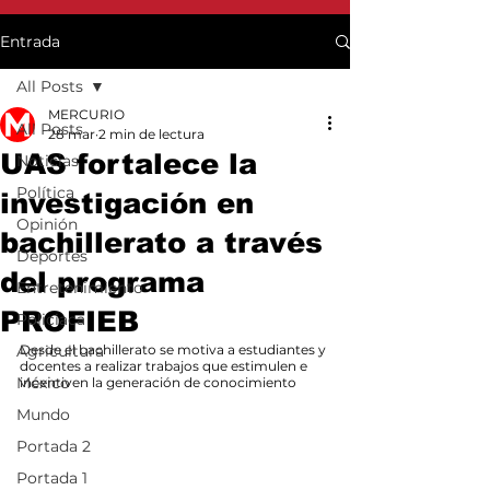
Entrada
All Posts
MERCURIO
All Posts
28 mar
2 min de lectura
UAS fortalece la
Noticias
Política
investigación en
Opinión
bachillerato a través
Deportes
del programa
Entretenimiento
PROFIEB
Policiaca
Agricultura
Desde el bachillerato se motiva a estudiantes y 
docentes a realizar trabajos que estimulen e 
México
incentiven la generación de conocimiento
Mundo
Portada 2
Portada 1