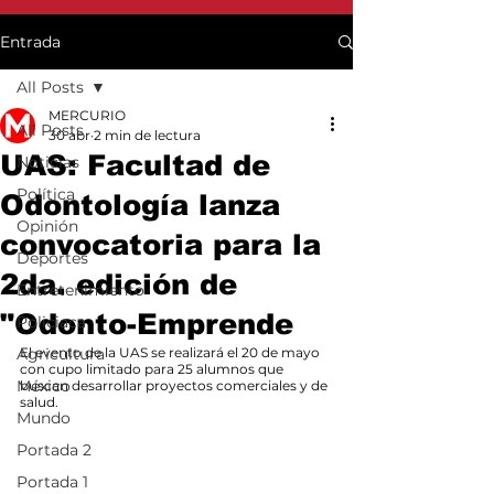
Entrada
All Posts
MERCURIO
All Posts
30 abr
2 min de lectura
UAS: Facultad de
Noticias
Política
Odontología lanza
Opinión
convocatoria para la
Deportes
2da. edición de
Entretenimiento
"Odonto-Emprende
Policiaca
Agricultura
El evento de la UAS se realizará el 20 de mayo 
con cupo limitado para 25 alumnos que 
México
buscan desarrollar proyectos comerciales y de 
salud.
Mundo
Portada 2
Portada 1