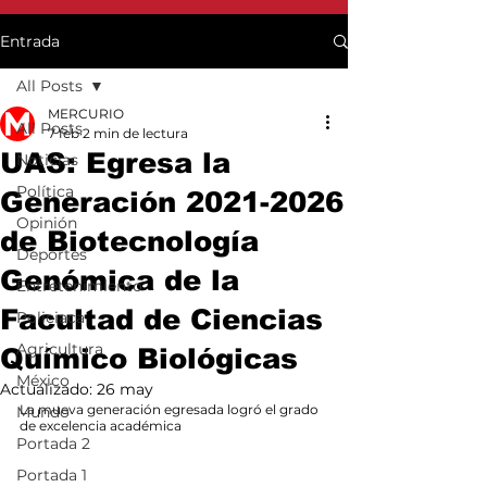
Entrada
All Posts
MERCURIO
All Posts
7 feb
2 min de lectura
UAS: Egresa la
Noticias
Política
Generación 2021-2026
Opinión
de Biotecnología
Deportes
Genómica de la
Entretenimiento
Facultad de Ciencias
Policiaca
Agricultura
Químico Biológicas
México
Actualizado:
26 may
La mueva generación egresada logró el grado 
Mundo
de excelencia académica
Portada 2
Portada 1