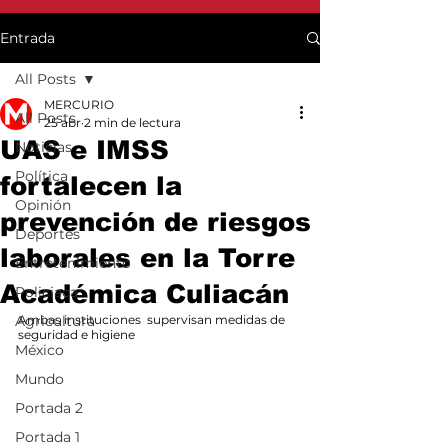
Entrada
All Posts
MERCURIO
All Posts
25 abr
2 min de lectura
UAS e IMSS
Noticias
Política
fortalecen la
Opinión
prevención de riesgos
Deportes
laborales en la Torre
Entretenimiento
Académica Culiacán
Policiaca
Agricultura
Ambas instituciones  supervisan medidas de 
seguridad e higiene
México
Mundo
Portada 2
Portada 1