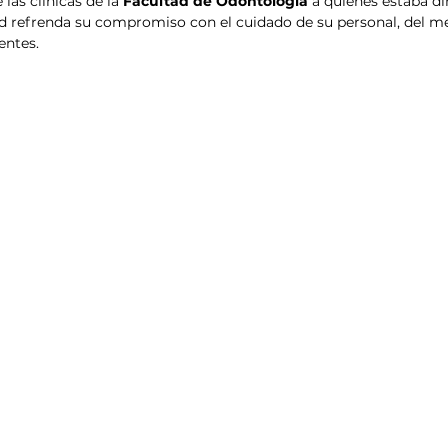
las clínicas de la 
Facultad de Odontología
 a quienes estaba di
ad refrenda su compromiso con el cuidado de su personal, del m
entes.