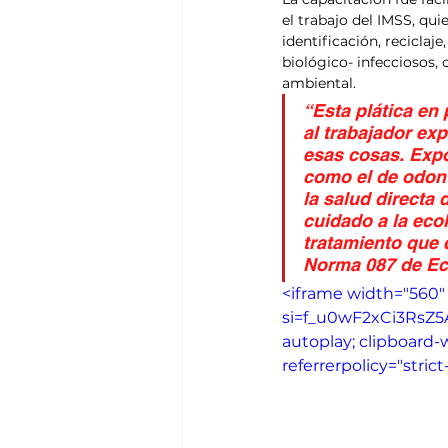
el trabajo del IMSS, qui
identificación, reciclaj
biológico- infecciosos,
ambiental.
“Esta plática en 
al trabajador ex
esas cosas. Expo
como el de odont
la salud directa 
cuidado a la eco
tratamiento que 
Norma 087 de Eco
<iframe width="560"
si=f_u0wF2xCi3RsZ5A"
autoplay; clipboard-
referrerpolicy="stric