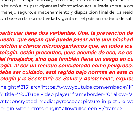
en brindó a los participantes información actualizada sobre la co
e, manejo seguro, almacenamiento y disposición final de los resi
 con base en la normatividad vigente en el país en materia de sal
particular tiene dos vertientes. Una, la prevención de
puesto, que sepan qué puede pasar ante una pinchad
sición a ciertos microorganismos que, en todos los
ología, están presentes, pero además de eso, no es
del trabajador, sino que también tiene un sesgo en cu
logía, al ser un residuo considerado como peligroso,
debe ser cuidado, está regido bajo normas en este ca
logía y la Secretaría de Salud y Asistencia”, expus
 height="315" src="https://www.youtube.com/embed/n1K1
 title="YouTube video player" frameborder="0" allow="a
write; encrypted-media; gyroscope; picture-in-picture; w
t-origin-when-cross-origin" allowfullscreen></iframe>