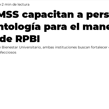
e
2 min de lectura
Mundo
Portada 2
Portada 1
Clima
MSS capacitan a per
tología para el man
de RPBI
e Bienestar Universitario, ambas instituciones buscan fortalecer
nfecciosos