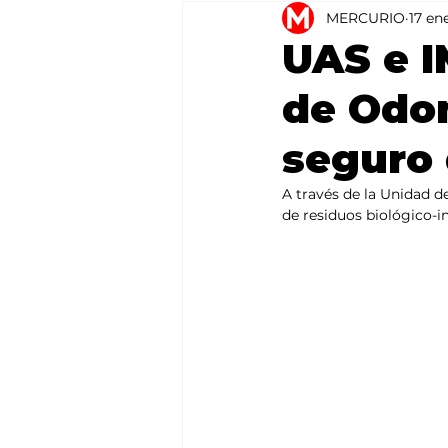
MERCURIO
17 en
Agricultura
México
UAS e I
de Odon
seguro 
A través de la Unidad d
de residuos biológico-i