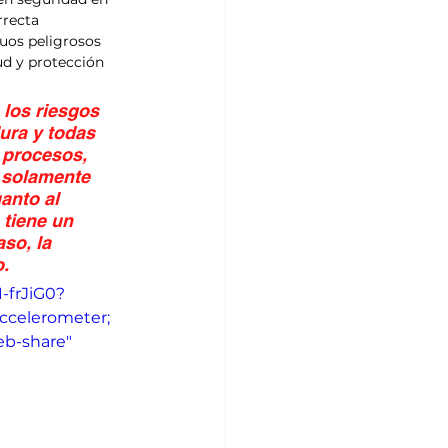
rrecta 
duos peligrosos 
ud y protección 
 los riesgos 
ura y todas 
 procesos, 
 solamente 
anto al 
 tiene un 
so, la 
o.
-frJiG0?
ccelerometer; 
eb-share" 