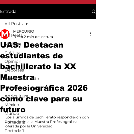
Entrada
All Posts
MERCURIO
All Posts
17 feb
2 min de lectura
UAS: Destacan
Noticias
Política
estudiantes de
Opinión
bachillerato la XX
Deportes
Muestra
Entretenimiento
Profesiográfica 2026
Policiaca
Agricultura
como clave para su
México
futuro
Mundo
Los alumnos de bachillerato respondieron con 
Portada 2
entusiasmo a la Muestra Profesiográfica 
oferada por la Universidad
Portada 1