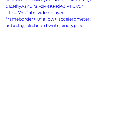
o1ZNhyAsYU?si=zR-tKRRj4ciPFGVo" 
title="YouTube video player" 
frameborder="0" allow="accelerometer; 
autoplay; clipboard-write; encrypted-
media; gyroscope; picture-in-picture; 
web-share" referrerpolicy="strict-origin-
when-cross-origin" allowfullscreen>
Sinaloa
UAS
Culiacán
Educación
</iframe>
Secretaría de Educación Pública
Ver todo
Entradas relacionadas