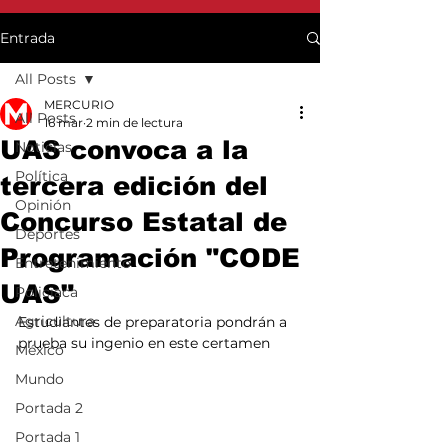
Entrada
All Posts
MERCURIO
All Posts
16 mar
2 min de lectura
UAS convoca a la
Noticias
Política
tercera edición del
Opinión
Concurso Estatal de
Deportes
Programación "CODE
Entretenimiento
UAS"
Policiaca
Agricultura
Estudiantes de preparatoria pondrán a 
prueba su ingenio en este certamen
México
Mundo
Portada 2
Portada 1