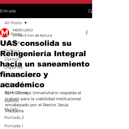
Entrada
All Posts
MERCURIO
All Posts
24 feb
3 min de lectura
UAS consolida su
Noticias
Política
Reingeniería Integral
Opinión
hacia un saneamiento
Deportes
financiero y
Entretenimiento
académico
Policiaca
Agricultura
El H. Consejo Universitario respalda el 
trabajo para la viabilidad institucional 
México
encabezado por el Rector Jesús 
Mundo
Madueña
Portada 2
Portada 1