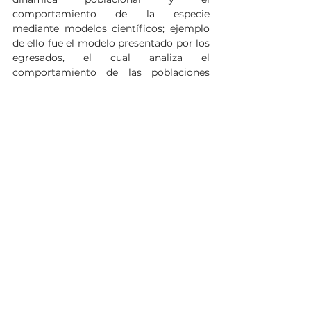
comportamiento de la especie 
mediante modelos científicos; ejemplo 
de ello fue el modelo presentado por los 
egresados, el cual analiza el 
comportamiento de las poblaciones 
antes, durante y después de la pandemia 
por COVID-19, así como en periodos de 
inseguridad.
Noticias
Ver todo
Entradas relacionadas