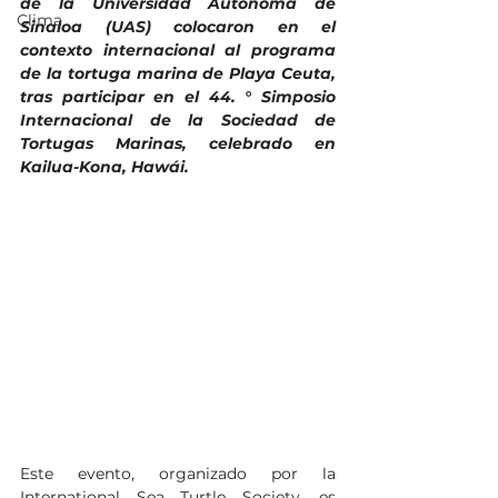
de la Universidad Autónoma de 
Clima
Sinaloa (UAS) colocaron en el 
contexto internacional al programa 
de la tortuga marina de Playa Ceuta, 
tras participar en el 44. ° Simposio 
Internacional de la Sociedad de 
Tortugas Marinas, celebrado en 
Kailua-Kona, Hawái.
Este evento, organizado por la 
International Sea Turtle Society, es 