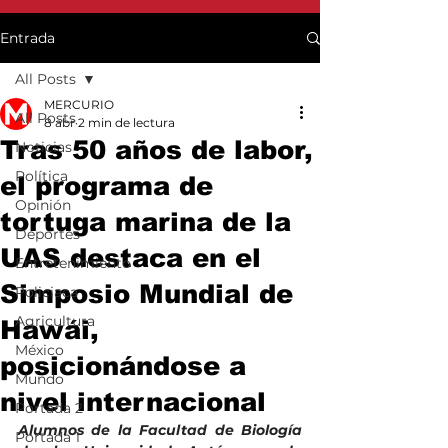
Entrada
All Posts
MERCURIO
All Posts
8 abr
2 min de lectura
Tras 50 años de labor,
Noticias
Política
el programa de
Opinión
tortuga marina de la
Deportes
UAS destaca en el
Entretenimiento
Simposio Mundial de
Policiaca
Agricultura
Hawái,
México
posicionándose a
Mundo
nivel internacional
Portada 2
Alumnos de la Facultad de Biología 
Portada 1