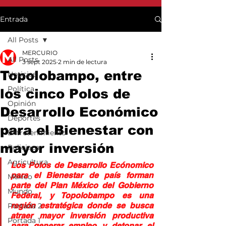
Entrada
All Posts
MERCURIO
All Posts
3 sept 2025
2 min de lectura
Topolobampo, entre
Noticias
Política
los cinco Polos de
Opinión
Desarrollo Económico
Deportes
para el Bienestar con
Entretenimiento
mayor inversión
Policiaca
Agricultura
Los Polos de Desarrollo Ecónomico 
para el Bienestar de país forman 
México
parte del Plan México del Gobierno 
Mundo
Federal, y Topolobampo es una 
región estratégica donde se busca 
Portada 2
atraer mayor inversión productiva 
Portada 1
para generar empleo y detonar el 