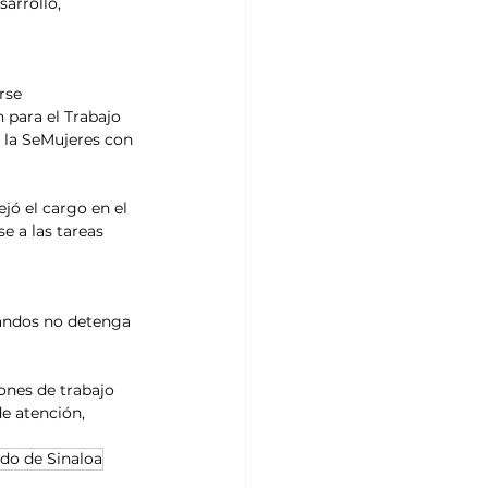
arrollo, 
rse 
 para el Trabajo 
e la SeMujeres con 
ejó el cargo en el 
e a las tareas 
andos no detenga 
ones de trabajo 
e atención, 
ado de Sinaloa