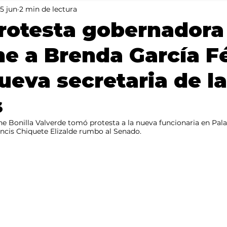
5 jun
2 min de lectura
Mundo
Portada 2
Portada 1
Clima
rotesta gobernadora
ne a Brenda García Fé
eva secretaria de l
s
e Bonilla Valverde tomó protesta a la nueva funcionaria en Pala
rancis Chiquete Elizalde rumbo al Senado.