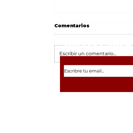
Comentarios
Suscríbete a nuestras 
Escribir un comentario...
Desmantelan refugio
canino en Tulipanes
tras robo; el lugar
arrastraba la sombra de
un megafraude con
criptomonedas