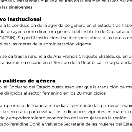
ramas y estrategias que se ejecutan en la entidad en favor del des
 las sinaloenses.
vo institucional
ga a la conducción de la agenda de género en el estado tras habe
ía de ayer, como directora general del Instituto de Capacitación
CATSIN). Su perfil institucional se incorpora ahora a las tareas d
idar las metas de la administración vigente.
ía se da tras la renuncia de Ana Francis Chiquete Elizalde, quien d
ara asumir su escaño en el Senado de la República, incorporándos
s políticas de género
 el Gobierno del Estado busca asegurar que la transición de m
os dirigidos al sector femenino en los 20 municipios.
 compromiso de manera inmediata, perfilando las primeras reuni
 la secretaría para evaluar los indicadores vigentes en materia d
ncia y empoderamiento económico de las mujeres en la región.
stado
Yeraldine Bonilla Valverde
Secretaría de las Mujeres del Est