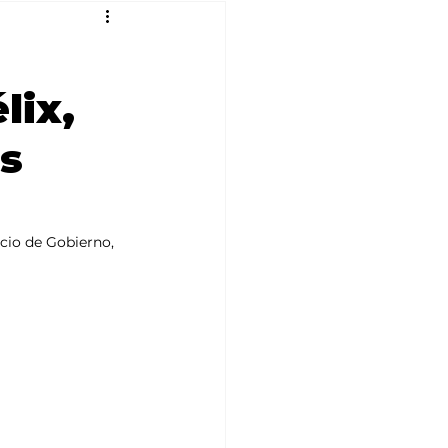
lix,
as
cio de Gobierno, 