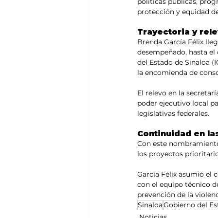
políticas públicas, prog
protección y equidad de
Trayectoria y rele
Brenda García Félix lle
desempeñado, hasta el d
del Estado de Sinaloa (I
la encomienda de consol
El relevo en la secretar
poder ejecutivo local p
legislativas federales.
Continuidad en la
Con este nombramiento,
los proyectos prioritari
García Félix asumió el
con el equipo técnico de
prevención de la viole
Sinaloa
Gobierno del E
Noticias