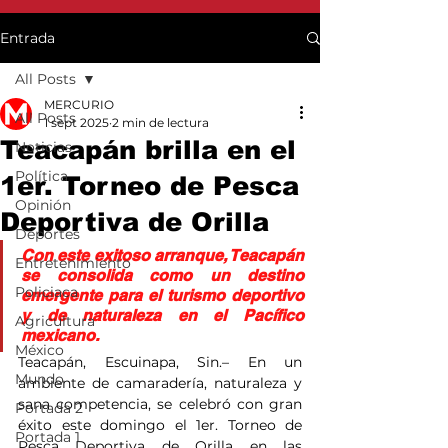
Entrada
All Posts
MERCURIO
All Posts
1 sept 2025
2 min de lectura
Teacapán brilla en el
Noticias
Política
1er. Torneo de Pesca
Opinión
Deportiva de Orilla
Deportes
Con este exitoso arranque, Teacapán 
Entretenimiento
se consolida como un destino 
Policiaca
emergente para el turismo deportivo 
y de naturaleza en el Pacífico 
Agricultura
mexicano.
México
Teacapán, Escuinapa, Sin.– En un 
Mundo
ambiente de camaradería, naturaleza y 
sana competencia, se celebró con gran 
Portada 2
éxito este domingo el 1er. Torneo de 
Portada 1
Pesca Deportiva de Orilla en las 