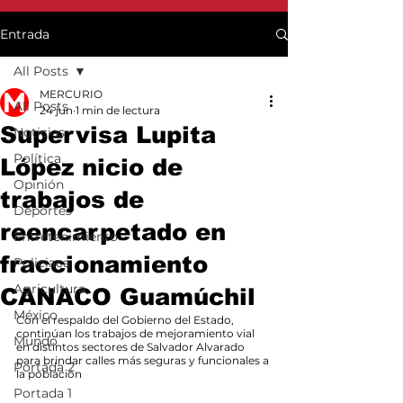
Entrada
All Posts
MERCURIO
All Posts
24 jun
1 min de lectura
Supervisa Lupita
Noticias
Política
López nicio de
Opinión
trabajos de
Deportes
reencarpetado en
Entretenimiento
fraccionamiento
Policiaca
Agricultura
CANACO Guamúchil
México
Con el respaldo del Gobierno del Estado, 
continúan los trabajos de mejoramiento vial 
Mundo
en distintos sectores de Salvador Alvarado 
para brindar calles más seguras y funcionales a 
Portada 2
la población
Portada 1