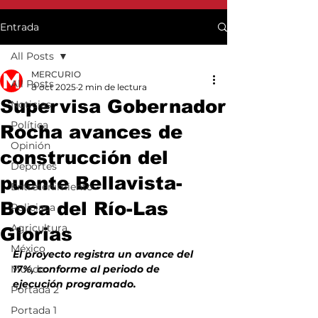
Entrada
All Posts
MERCURIO
All Posts
8 oct 2025
2 min de lectura
Supervisa Gobernador
Noticias
Política
Rocha avances de
Opinión
construcción del
Deportes
puente Bellavista-
Entretenimiento
Boca del Río-Las
Policiaca
Agricultura
Glorias
México
El proyecto registra un avance del 
Mundo
17%, conforme al periodo de 
ejecución programado.
Portada 2
Portada 1