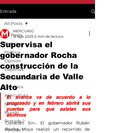
Entrada
All Posts
MERCURIO
All Posts
12 ago 2025
2 min de lectura
Supervisa el
Noticias
Política
gobernador Rocha
Opinión
construcción de la
Deportes
Secundaria de Valle
Entretenimiento
Alto
Policiaca
Agricultura
El avance va de acuerdo a lo 
prograado y en febrero abrirá sus 
México
puertas para que asistan sus 
Mundo
alumnos
Portada 2
Culiacán, Sin.- El gobernador Rubén 
Rocha Moya realizó un recorrido de 
Portada 1