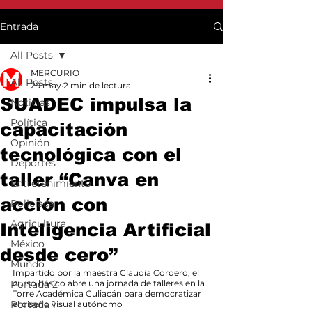
Entrada
All Posts
MERCURIO
All Posts
29 may
2 min de lectura
SUADEC impulsa la
Noticias
Política
capacitación
Opinión
tecnológica con el
Deportes
taller “Canva en
Entretenimiento
acción con
Policiaca
Agricultura
Inteligencia Artificial
México
desde cero”
Mundo
Impartido por la maestra Claudia Cordero, el 
Portada 2
curso básico abre una jornada de talleres en la 
Torre Académica Culiacán para democratizar 
Portada 1
el diseño visual autónomo