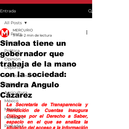
Entrada
All Posts
MERCURIO
All Posts
11 mar
2 min de lectura
Sinaloa tiene un
Noticias
Política
gobernador que
Opinión
trabaja de la mano
Deportes
con la sociedad:
Entretenimiento
Sandra Angulo
Policiaca
Agricultura
Cázarez
México
La Secretaria de Transparencia y 
Mundo
Rendición de Cuentas inaugura 
Diálogos por el Derecho a Saber, 
Portada 2
espacio en el que se analiza la 
Portada 1
situación del acceso a la información 