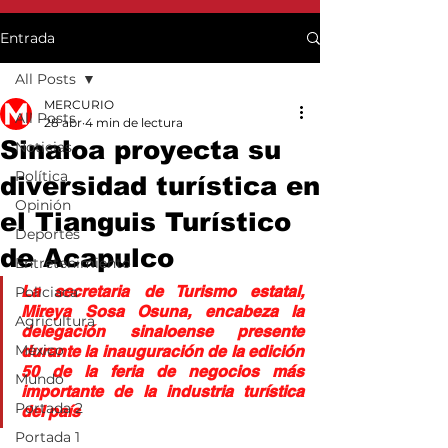
Entrada
All Posts
MERCURIO
All Posts
28 abr
4 min de lectura
Sinaloa proyecta su
Noticias
Política
diversidad turística en
Opinión
el Tianguis Turístico
Deportes
de Acapulco
Entretenimiento
La secretaria de Turismo estatal, 
Policiaca
Mireya Sosa Osuna, encabeza la 
Agricultura
delegación sinaloense presente 
México
durante la inauguración de la edición 
50 de la feria de negocios más 
Mundo
importante de la industria turística 
Portada 2
del país
Portada 1