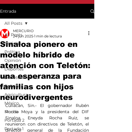
Entrada
All Posts
MERCURIO
All Posts
24 jun 2025
1 min de lectura
Sinaloa pionero en
Noticias
Política
modelo híbrido de
Opinión
atención con Teletón:
Deportes
una esperanza para
Entretenimiento
familias con hijos
Policiaca
Agricultura
neurodivergentes
México
Culiacán, Sin.- El gobernador Rubén 
Mundo
Rocha Moya y la presidenta del DIF 
Sinaloa, Eneyda Rocha Ruiz, se 
Portada 2
reunieron con directivos de Teletón, el 
Portada 1
director general de la Fundación 