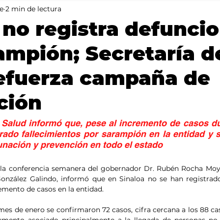
e
2 min de lectura
Mundo
Portada 2
Portada 1
Clima
 no registra defunci
ampión; Secretaría d
refuerza campaña de
ción
 Salud informó que, pese al incremento de casos du
rado fallecimientos por sarampión en la entidad y 
nación y prevención en todo el estado
e la conferencia semanera del gobernador Dr. Rubén Rocha Moya,
González Galindo, informó que en Sinaloa no se han registrad
emento de casos en la entidad.
mes de enero se confirmaron 72 casos, cifra cercana a los 88 cas