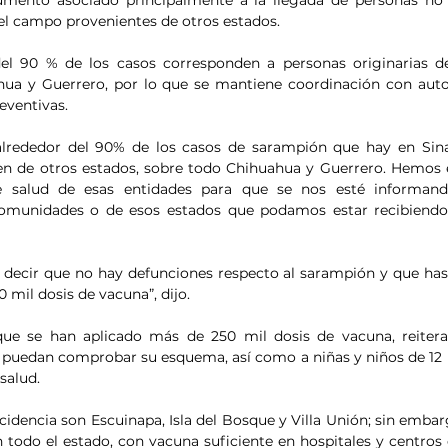
umento asociado principalmente a la llegada de personas no 
el campo provenientes de otros estados.
el 90 % de los casos corresponden a personas originarias de 
ua y Guerrero, por lo que se mantiene coordinación con autor
eventivas.
alrededor del 90% de los casos de sarampión que hay en Sina
n de otros estados, sobre todo Chihuahua y Guerrero. Hemos e
de salud de esas entidades para que se nos esté informand
comunidades o de esos estados que podamos estar recibiendo 
decir que no hay defunciones respecto al sarampión y que has
 mil dosis de vacuna”, dijo.
 que se han aplicado más de 250 mil dosis de vacuna, reitera
 puedan comprobar su esquema, así como a niñas y niños de 12 
 salud.
idencia son Escuinapa, Isla del Bosque y Villa Unión; sin embar
todo el estado, con vacuna suficiente en hospitales y centros d