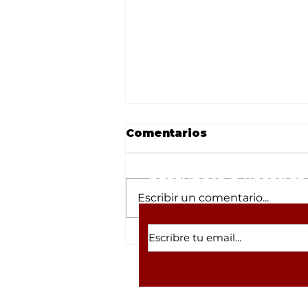
Comentarios
Suscríbete a nuestras 
Escribir un comentario...
Desmantelan refugio
canino en Tulipanes
tras robo; el lugar
arrastraba la sombra de
un megafraude con