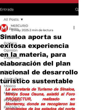
Entrada
All Posts
MERCURIO
All Posts
13 may 2025
2 min de lectura
Sinaloa aporta su
Noticias
Política
exitosa experiencia
Opinión
en la materia, para
Deportes
elaboración del plan
Entretenimiento
nacional de desarrollo
Policiaca
Agricultura
turístico sustentable
México
La secretaria de Turismo de Sinaloa, 
Mundo
Mireya Sosa Osuna, asistió al Foro 
PROSECTUR, realizado en 
Portada 2
Monterrey, donde se recogieron las 
Portada 1
propuestas de los estados del norte 