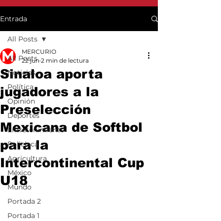
Entrada
All Posts
MERCURIO
All Posts
22 jun
2 min de lectura
Sinaloa aporta
Noticias
Política
jugadores a la
Opinión
Preselección
Deportes
Mexicana de Softbol
Entretenimiento
para la
Policiaca
Agricultura
Intercontinental Cup
México
U18
Mundo
Portada 2
Portada 1