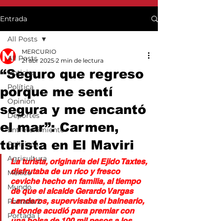
Entrada
All Posts
MERCURIO
All Posts
21 abr 2025
2 min de lectura
“Seguro que regreso
Noticias
Política
porque me sentí
Opinión
segura y me encantó
Deportes
el mar”: Carmen,
Entretenimiento
turista en El Maviri
Policiaca
Agricultura
La turista, originaria del Ejido Taxtes, 
disfrutaba de un rico y fresco 
México
ceviche hecho en familia, al tiempo 
Mundo
de que el alcalde Gerardo Vargas 
Landeros, supervisaba el balneario, 
Portada 2
a donde acudió para premiar con 
Portada 1
una bolsa de 100 mil pesos a los 