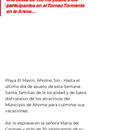
Clima
participantes en el Torneo Tormenta 
en la Arena…
Playa El Maviri, Ahome, Sin.- Hasta el 
último día de asueto de esta Semana 
Santa, familias de la localidad y de fuera 
disfrutaron de los atractivos del 
Municipio de Ahome para culminar sus 
vacaciones.
Así lo expresaron la señora María del 
Carmen y más de 30 integrantes de su 