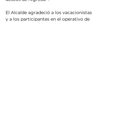
El Alcalde agradeció a los vacacionistas 
y a los participantes en el operativo de 
seguridad por el respetable 
comportamiento y saldo hasta la tarde 
del domingo, sin ningún incidente.
Noticias
Ver todo
Entradas relacionadas