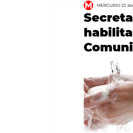
MERCURIO
22 ab
Agricultura
México
Secreta
habilit
Comunit