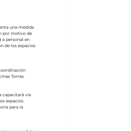
senta una medida 
n por motivo de 
 a personal en 
n de los espacios 
coordinación 
cinas Torres.
 capacitará vía 
los espacios 
ría para la 