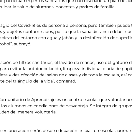
or participan expertos sanitarios que han diseñado un plan de a
cuidar la salud de alumnos, docentes y padres de familia.
ntagio del Covid-19 es de persona a persona, pero también puede 
s y objetos contaminados, por lo que la sana distancia debe ir de
mpieza del entorno con agua y jabón y la desinfección de superfic
cohol”, subrayó.
ación de filtros sanitarios, el lavado de manos, uso obligatorio 
 para evitar la autoinoculación, limpieza individual diaria de pupi
pieza y desinfección del salón de clases y de toda la escuela, así 
te del triángulo de la vida”, comentó.
Comunitario de Aprendizaje es un centro escolar que voluntaria
 y los alumnos en condiciones de desventaja. Se integra de grupo
uden de  manera voluntaria. 
en operación serán desde educación  inicial, preescolar, primari