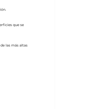
ión.
rficies que se 
 de las más altas 