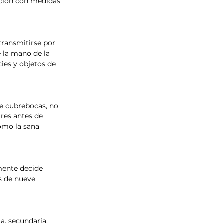
cción con medidas 
transmitirse por 
 la mano de la 
ies y objetos de 
de cubrebocas, no 
tres antes de 
como la sana 
mente decide 
s de nueve 
a, secundaria, 