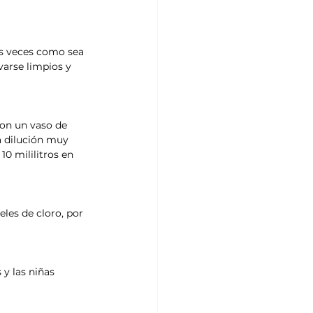
as veces como sea 
varse limpios y 
con un vaso de 
a dilución muy 
0 mililitros en 
les de cloro, por 
y las niñas 