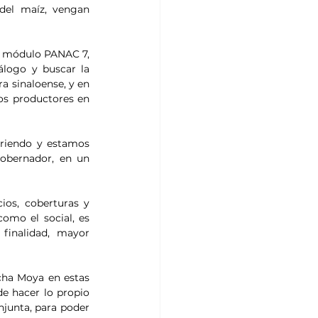
del maíz, vengan 
 módulo PANAC 7, 
álogo y buscar la 
a sinaloense, y en 
s productores en 
iriendo y estamos 
obernador, en un 
os, coberturas y 
omo el social, es 
inalidad, mayor 
cha Moya en estas 
e hacer lo propio 
junta, para poder 