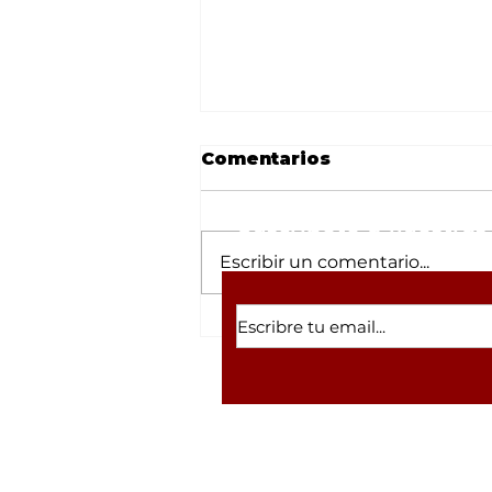
Comentarios
Suscríbete a nuestras 
Escribir un comentario...
Desmantelan refugio
canino en Tulipanes
tras robo; el lugar
arrastraba la sombra de
un megafraude con
criptomonedas