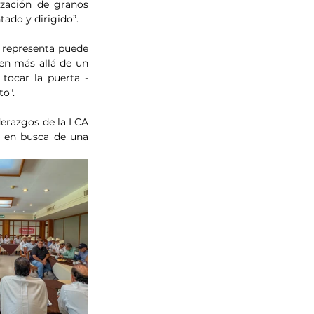
zación de granos 
tado y dirigido”.
 representa puede 
en más allá de un 
tocar la puerta -
o".
derazgos de la LCA 
 en busca de una 