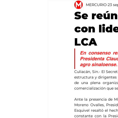
MERCURIO
23 se
Agricultura
México
Se reún
con lid
LCA
En consenso re
Presidenta Clau
agro sinaloense.
Culiacán, Sin.- El Secre
estructura y dirigentes
de una plena organiz
comercialización que se
Ante la presencia de Mi
Moreno Ovalles, Presi
Esquivel resaltó el h
constante con la Pres