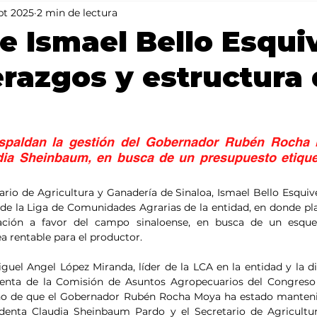
pt 2025
2 min de lectura
Mundo
Portada 2
Portada 1
Clima
e Ismael Bello Esqui
erazgos y estructura 
spaldan la gestión del Gobernador Rubén Rocha 
dia Sheinbaum, en busca de un presupuesto etiquet
tario de Agricultura y Ganadería de Sinaloa, Ismael Bello Esquive
 de la Liga de Comunidades Agrarias de la entidad, en donde pla
ación a favor del campo sinaloense, en busca de un esque
a rentable para el productor.
guel Angel López Miranda, líder de la LCA en la entidad y la di
denta de la Comisión de Asuntos Agropecuarios del Congreso d
echo de que el Gobernador Rubén Rocha Moya ha estado manteni
identa Claudia Sheinbaum Pardo y el Secretario de Agricultur