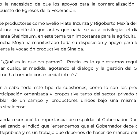
ndo la necesidad de que los apoyos para la comercialización 
puesto de Egresos de la Federación.
 productores como Evelio Plata Inzunza y Rigoberto Mexía del
ultura manifestó que antes que nada se va a privilegiar el di
identa Sheinbaum, en este tema tan importante para la agricultur
ocha Moya ha manifestado toda su disposición y apoyo para lo
nta la vocación productiva de Sinaloa.
: “¿Qué es lo que ocupamos?... Precio, es lo que estamos requ
 cualquier medida, agotando el diálogo y la gestión del G
o ha tomado con especial interés”.
r a cabo todo este tipo de cuestiones, como lo son los preci
rticipación organizada y propositiva tanto del sector privado c
ablar de un campo y productores unidos bajo una misma f
o sinaloense.
randa reconoció la importancia de respaldar al Gobernador Ro
realizando e indicó que “entendemos que el Gobernador debe d
a República y es un trabajo que debemos de hacer de manera con