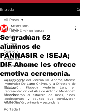
Entrada
All Posts
MERCURIO
All Posts
16 jun
3 min de lectura
Se gradúan 52
Noticias
Política
alumnos de
Opinión
PANNASIR e ISEJA;
Deportes
DIF Ahome les ofrece
Entretenimiento
emotiva ceremonia.
Policiaca
Agricultura
La Presidenta del Sistema DIF Ahome, Marissa 
Menéndez De Llano Chávez, y la Directora de 
México
Educación, Kiabeth Medellín Lara, en 
representación del Alcalde Antonio Menéndez, 
Mundo
reconocieron el esfuerzo de niñas, niños, 
adolescentes y adultos que concluyeron 
Portada 2
alfabetización, primaria y secundaria
Portada 1