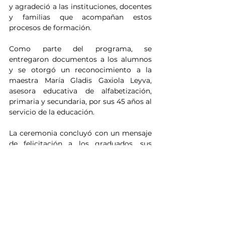
y agradeció a las instituciones, docentes 
y familias que acompañan estos 
procesos de formación.
Como parte del programa, se 
entregaron documentos a los alumnos 
y se otorgó un reconocimiento a la 
maestra María Gladis Gaxiola Leyva, 
asesora educativa de alfabetización, 
primaria y secundaria, por sus 45 años al 
servicio de la educación.
La ceremonia concluyó con un mensaje 
de felicitación a los graduados, sus 
familias, docentes y personal de 
PANNASIR y Plaza Comunitaria ISEJA–
DIF Ahome, por ser parte de este 
camino de aprendizaje, superación y 
nuevas oportunidades.