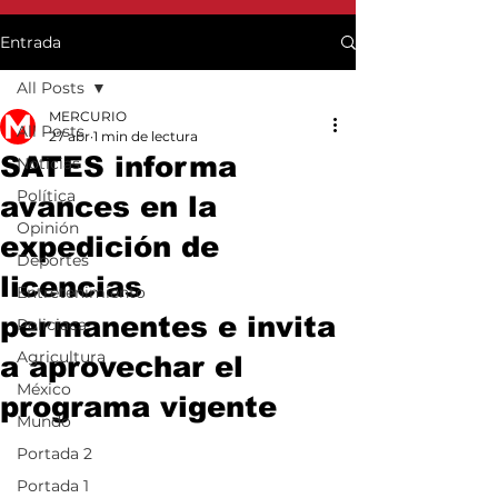
Entrada
All Posts
MERCURIO
All Posts
27 abr
1 min de lectura
SATES informa
Noticias
Política
avances en la
Opinión
expedición de
Deportes
licencias
Entretenimiento
permanentes e invita
Policiaca
Agricultura
a aprovechar el
México
programa vigente
Mundo
Portada 2
Portada 1